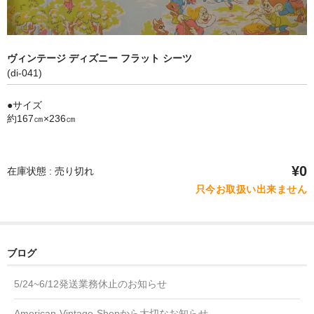
カフリンクス
ヴィンテージ ディズニー
ヴィンテージ ディズニー フラット シーツ
(di-041)
ヴィンテージ雑貨
●サイズ
ショッピングガイド
約167㎝×236㎝
お問い合わせ
¥0
ブログ
在庫状態 : 売り切れ
只今お取扱い出来ません
SOLD OUT
ヴィンテージジュエリー
ブログ
ヴィンテージディズニー
5/24~6/12発送業務休止のお知らせ
ヴィンテージ雑貨
American-Vintage-Shopから大切なお知らせ