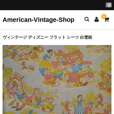
0
American-Vintage-Shop
ホーム
ヴィンテージ ディズニー フラット シーツ 白雪姫
カテゴリー
ヴィンテージ ジュエリー
イヤリング
ピアス
ブレスレット・バングル
ブローチ
リング