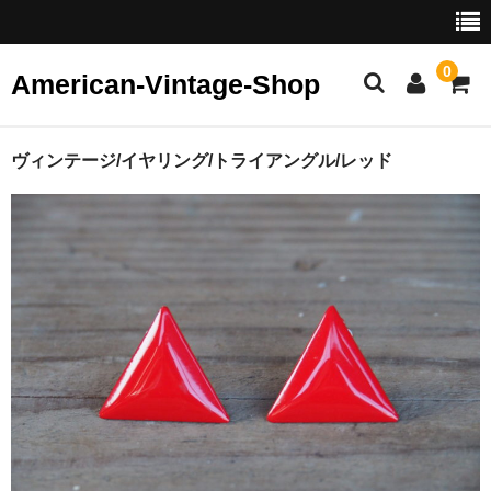
0
American-Vintage-Shop
ホーム
ヴィンテージ/イヤリング/トライアングル/レッド
カテゴリー
ヴィンテージ ジュエリー
イヤリング
ピアス
ブレスレット・バングル
ブローチ
リング