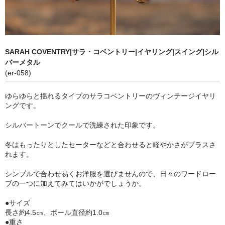
カフリンクス
ヴィンテージ ディズニー
SARAH COVENTRY|サラ・コベントリー|イヤリング|スイング|シル
ヴィンテージ雑貨
バーメタル
(er-058)
ショッピングガイド
ゆらゆらと揺れるタイプのサラコベントリーのヴィンテージイヤリ
お問い合わせ
ングです。
ブログ
シルバートーンでクールで洗練された印象です。
SOLD OUT
冬はもったりとしたセーターなどと合わせると軽やかさがプラスさ
れます。
ヴィンテージジュエリー
シンプルで合わせ易くお洋服を選びませんので、日々のワードロー
ブの一つに加えてみてはいかがでしょうか。
ヴィンテージディズニー
●サイズ
ヴィンテージ雑貨
長さ約4.5㎝、ボール直径約1.0㎝
●重さ