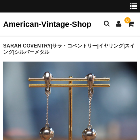
0
American-Vintage-Shop
ホーム
SARAH COVENTRY|サラ・コベントリー|イヤリング|スイ
ング|シルバーメタル
カテゴリー
ヴィンテージ ジュエリー
イヤリング
ピアス
ブレスレット・バングル
ブローチ
リング