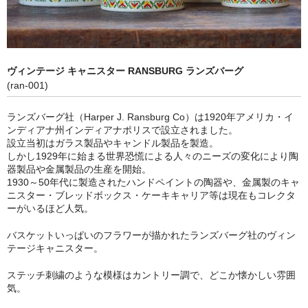
カフリンクス
ヴィンテージ ディズニー
ヴィンテージ キャニスター RANSBURG ランズバーグ
ヴィンテージ雑貨
(ran-001)
ショッピングガイド
ランズバーグ社（Harper J. Ransburg Co）は1920年アメリカ・イ
ンディアナ州インディアナポリスで設立されました。
お問い合わせ
設立当初はガラス製品やキャンドル製品を製造。
しかし1929年に始まる世界恐慌による人々のニーズの変化により陶
ブログ
器製品や金属製品の生産を開始。
1930～50年代に製造されたハンドペイントの陶器や、金属製のキャ
SOLD OUT
ニスター・ブレッドボックス・ケーキキャリア等は現在もコレクタ
ーがいるほど人気。
ヴィンテージジュエリー
バスケットいっぱいのフラワーが描かれたランズバーグ社のヴィン
テージキャニスター。
ヴィンテージディズニー
ステッチ刺繍のような模様はカントリー調で、どこか懐かしい雰囲
ヴィンテージ雑貨
気。