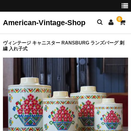
0
American-Vintage-Shop
ホーム
ヴィンテージ キャニスター RANSBURG ランズバーグ 刺
繍 入れ子式
カテゴリー
ヴィンテージ ジュエリー
イヤリング
ピアス
ブレスレット・バングル
ブローチ
リング