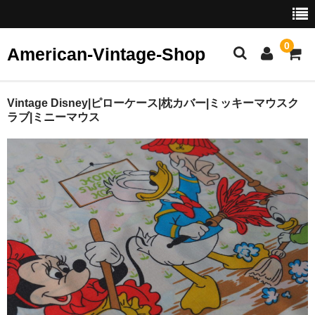
0
American-Vintage-Shop
ホーム
Vintage Disney|ピローケース|枕カバー|ミッキーマウスク
ラブ|ミニーマウス
カテゴリー
ヴィンテージ ジュエリー
イヤリング
ピアス
ブレスレット・バングル
ブローチ
リング