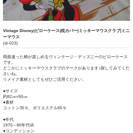
カフリンクス
ヴィンテージ ディズニー
Vintage Disney|ピローケース|枕カバー|ミッキーマウスクラブ|ミニ
ヴィンテージ雑貨
ーマウス
(di-023)
ショッピングガイド
両面違った柄が楽しめるヴィンテージ・ディズニーのピローケース
お問い合わせ
です。
どこかにミッキーマウスクラブのマークがあります♪探してみてくだ
ブログ
さいね。
リメイク素材としてもぜひご活用ください。
SOLD OUT
●サイズ
約82㎝×50㎝
ヴィンテージジュエリー
●素材
コットン35％、ポリエステル65％
ヴィンテージディズニー
●年代
ヴィンテージ雑貨
1970～80年代頃
●コンディション